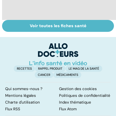
Voir toutes les fiches santé
Troubles de
Quand
D
l'érection :
l'amputation
la
gardez la tête
s'impose...
s
haute
RECETTES
RAPPEL PRODUIT
LE MAG DE LA SANTÉ
CANCER
MÉDICAMENTS
Qui sommes-nous ?
Gestion des cookies
Mentions légales
Politiques de confidentialité
Charte d'utilisation
Index thématique
Flux RSS
Flux Atom