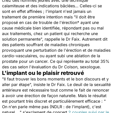
chez des hommes jeunes avec une technique
calamiteuse et des indications bâclées… Celles-ci se
sont en effet affinées ; l'implant n'est jamais un
traitement de première intention mais "i
l doit être
proposé en cas de trouble de l'érection* ayant une
cause médicale bien identifiée, répondant pas ou mal
aux traitements, chez un patient qui recherche une
solution permanente
", rappelle le Dr Faix. Autrement dit
des patients souffrant de maladies chroniques
provoquant une perturbation de l'érection et de maladies
cardio-vasculaires, ou ayant subi une ablation de la
prostate pour un cancer. Ce qui représente au total 35%
des cas selon l'évaluation du Dr Colson, sexologue.
L'implant ou le plaisir retrouvé
"Il faut trouver les bons moments et le bon discours et y
aller par étape", insiste le Dr Faix. Le deuil de la sexualité
antérieure est nécessaire tout comme le fait de renoncer
à avoir une érection de façon naturelle. Mais le résultat
est pourtant très discret et particulièrement efficace : "
On n'en parle même pas (NDLR : de l'implant), c'est
naturel…
" s'exclament de concert
2 couples suivi par le