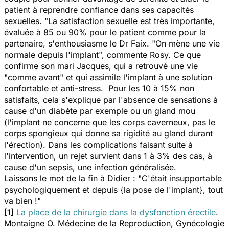
patient à reprendre confiance dans ses capacités
sexuelles. "
La satisfaction sexuelle est très importante,
évaluée à 85 ou 90% pour le patient comme pour la
partenaire
, s'enthousiasme le Dr Faix. "
On mène une vie
normale depuis l'implant
", commente Rosy. Ce que
confirme son mari Jacques, qui a retrouvé une vie
"comme avant" et qui assimile l'implant à une solution
confortable et anti-stress. Pour les 10 à 15% non
satisfaits, cela s'explique par l'absence de sensations à
cause d'un diabète par exemple ou un gland mou
(l'implant ne concerne que les corps caverneux, pas le
corps spongieux qui donne sa rigidité au gland durant
l'érection). Dans les complications faisant suite à
l'intervention, un rejet survient dans 1 à 3% des cas, à
cause d'un sepsis, une infection généralisée.
Laissons le mot de la fin à Didier : "
C'était insupportable
psychologiquement et depuis {la pose de l'implant}, tout
va bie
n !"
[1]
La place de la chirurgie dans la dysfonction érectile
.
Montaigne O. Médecine de la Reproduction, Gynécologie