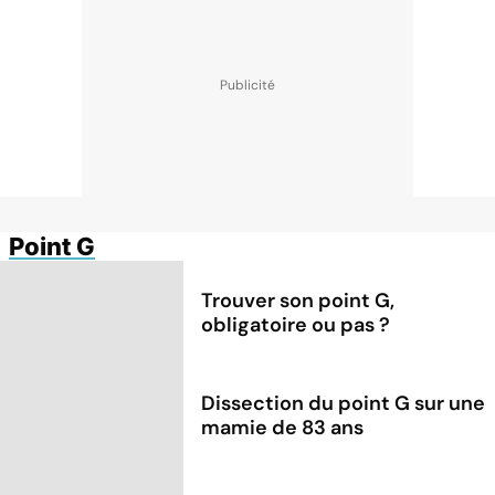
Point G
Trouver son point G,
obligatoire ou pas ?
Dissection du point G sur une
mamie de 83 ans