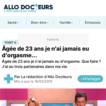
Santé
Bien-être
Famille
Émissions
Accueil
Bien-être
Sexo
Point G
POINT G
Âgée de 23 ans je n’ai jamais eu
d’orgasme...
Âgée de 23 ans je n’ai jamais eu d’orgasme. Que faire ?
J’ai eu trois partenaires dans ma vie.
Par
La rédaction d'Allo Docteurs
Partager
Mis à jour le
18/03/2015