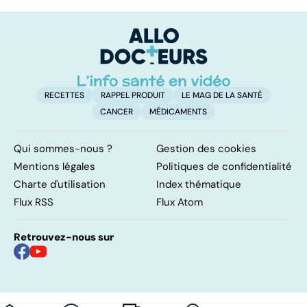
infertilité et
odeur, sa couleur,
re
PMA, des liens
sa composition...
li
étroits
RECETTES
RAPPEL PRODUIT
LE MAG DE LA SANTÉ
CANCER
MÉDICAMENTS
Qui sommes-nous ?
Gestion des cookies
Mentions légales
Politiques de confidentialité
Charte d'utilisation
Index thématique
Flux RSS
Flux Atom
Retrouvez-nous sur