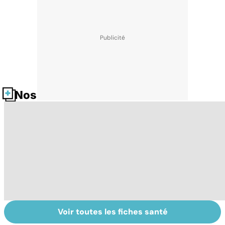
Nos fiches santé
Voir toutes les fiches santé
Sexualité,
Le sperme : son
S