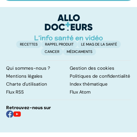
sexuelles :
infertilité et
od
comment s'en
PMA, des liens
sa
remettre ?
étroits
RECETTES
RAPPEL PRODUIT
LE MAG DE LA SANTÉ
CANCER
MÉDICAMENTS
Qui sommes-nous ?
Gestion des cookies
Mentions légales
Politiques de confidentialité
Charte d'utilisation
Index thématique
Flux RSS
Flux Atom
Retrouvez-nous sur