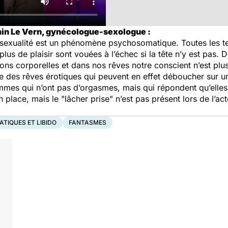
in Le Vern, gynécologue-sexologue :
sexualité est un phénomène psychosomatique. Toutes les tec
plus de plaisir sont vouées à l’échec si la tête n’y est pas. 
ons corporelles et dans nos rêves notre conscient n’est pl
re des rêves érotiques qui peuvent en effet déboucher sur 
mes qui n’ont pas d’orgasmes, mais qui répondent qu’elles 
 place, mais le "lâcher prise" n’est pas présent lors de l’act
ATIQUES ET LIBIDO
FANTASMES