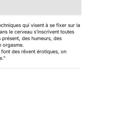
hniques qui visent à se fixer sur la
Dans le cerveau s’inscrivent toutes
us présent, des humeurs, des
un orgasme.
font des rêvent érotiques, on
e."