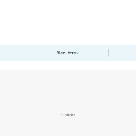
Bien-être