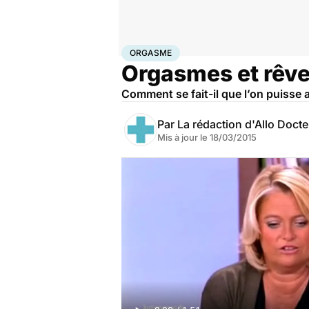
Accueil
Bien-être
Sexo
Orgasme
ORGASME
Orgasmes et rêve
Comment se fait-il que l’on puisse
Par
La rédaction d'Allo Doct
Mis à jour le
18/03/2015