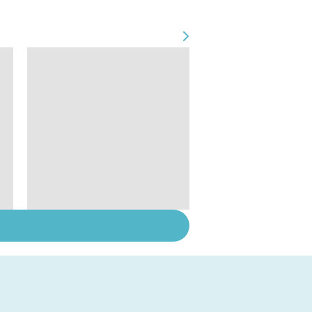
Derrière les troubles
du sommeil, une
maladie ?