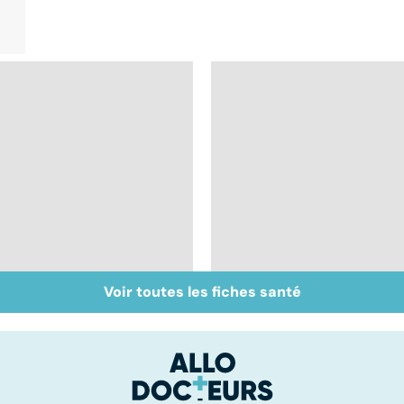
Voir toutes les fiches santé
Plaisir féminin : le
Sexe : comment
clitoris, cet inconnu !
retrouver sa libido ?