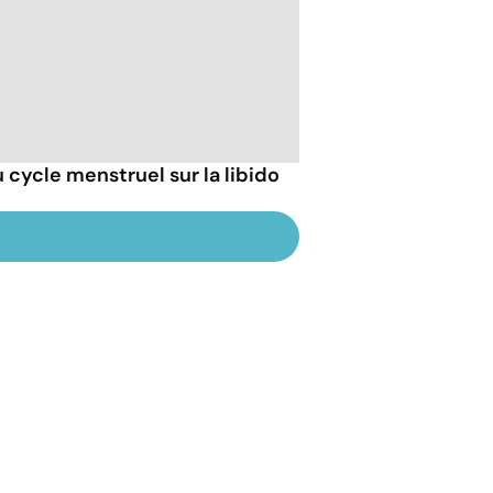
u cycle menstruel sur la libido