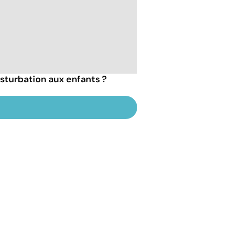
turbation aux enfants ?