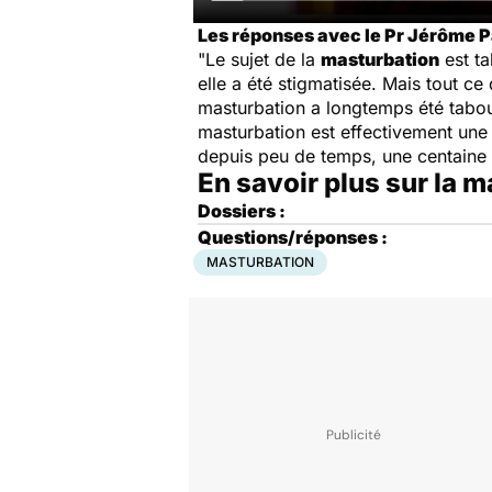
Les réponses avec le Pr Jérôme P
"Le sujet de la
masturbation
est ta
elle a été stigmatisée. Mais tout ce
masturbation a longtemps été tabou
masturbation est effectivement une
depuis peu de temps, une centaine 
En savoir plus sur la 
Dossiers :
Questions/réponses :
MASTURBATION