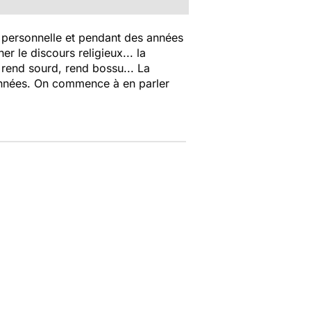
i personnelle et pendant des années
r le discours religieux... la
 rend sourd, rend bossu... La
 années. On commence à en parler