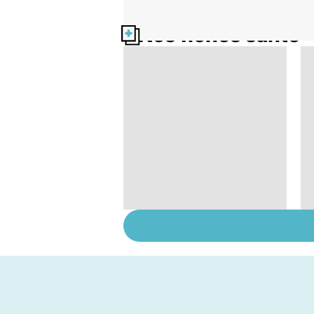
Nos fiches santé
Tout savoir sur les
infections
pulmonaires