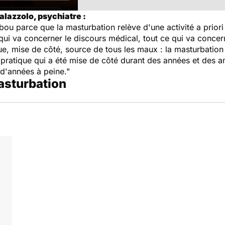
alazzolo, psychiatre :
bou parce que la masturbation relève d'une activité a prior
 qui va concerner le discours médical, tout ce qui va concerne
e, mise de côté, source de tous les maux : la masturbation
 pratique qui a été mise de côté durant des années et des
d'années à peine."
masturbation