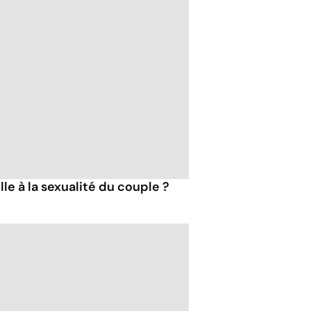
le à la sexualité du couple ?