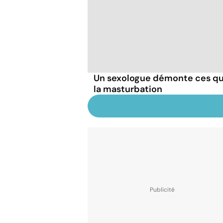
Un sexologue démonte ces qua
la masturbation