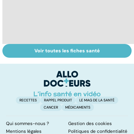
Voir toutes les fiches santé
Sexe : comment
Tout savoir sur
I
retrouver sa
les infections
a
libido ?
pulmonaires
fa
d'
RECETTES
RAPPEL PRODUIT
LE MAG DE LA SANTÉ
CANCER
MÉDICAMENTS
Qui sommes-nous ?
Gestion des cookies
Mentions légales
Politiques de confidentialité