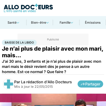
Santé
Bien-être
Famille
Émissions
Accueil
Santé
Baisse de la libido
BAISSE DE LA LIBIDO
Je n’ai plus de plaisir avec mon mari,
mais...
J’ai 30 ans, 3 enfants et je n’ai plus de plaisir avec mon
mari mais le désir revient dès je pense à un autre
homme. Est-ce normal ? Que faire ?
Par
La rédaction d'Allo Docteurs
Partager
Mis à jour le
22/05/2015