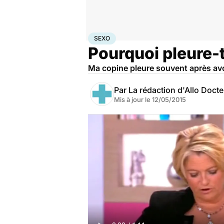
Accueil
Bien-être
Sexo
Sexo
SEXO
Pourquoi pleure-t
Ma copine pleure souvent après avoi
Par
La rédaction d'Allo Doct
Mis à jour le
12/05/2015