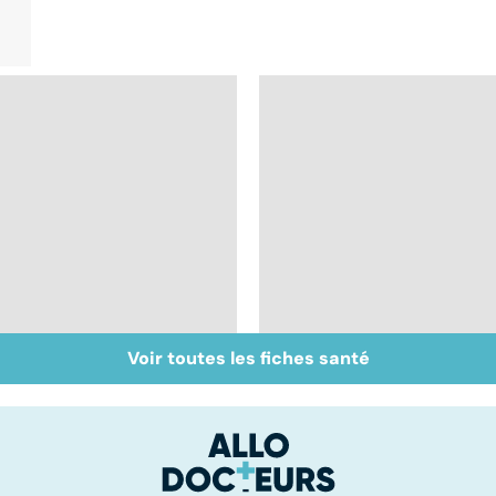
Voir toutes les fiches santé
Le sperme : son
Sexe : comment
odeur, sa couleur, sa
retrouver sa libido ?
composition...