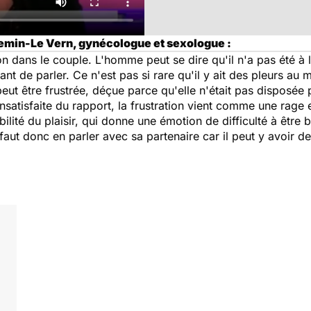
emin-Le Vern, gynécologue et sexologue :
dans le couple. L'homme peut se dire qu'il n'a pas été à la 
tant de parler. Ce n'est pas si rare qu'il y ait des pleurs au
eut être frustrée, déçue parce qu'elle n'était pas disposée 
s insatisfaite du rapport, la frustration vient comme une rage 
ilité du plaisir, qui donne une émotion de difficulté à être b
l faut donc en parler avec sa partenaire car il peut y avoir d