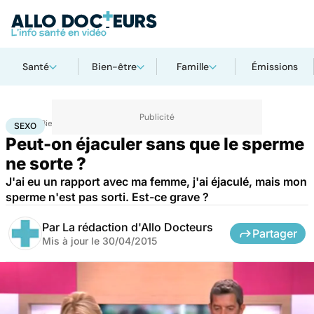
Santé
Bien-être
Famille
Émissions
Accueil
Bien-être
Sexo
Sexo
SEXO
Peut-on éjaculer sans que le sperme
ne sorte ?
J'ai eu un rapport avec ma femme, j'ai éjaculé, mais mon
sperme n'est pas sorti. Est-ce grave ?
Par
La rédaction d'Allo Docteurs
Partager
Mis à jour le
30/04/2015