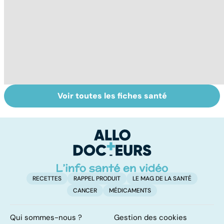
Voir toutes les fiches santé
L'andropause, la
Incontinence
L
ménopause des
urinaire : les
u
hommes ?
hommes aussi
c
dé
RECETTES
RAPPEL PRODUIT
LE MAG DE LA SANTÉ
CANCER
MÉDICAMENTS
Qui sommes-nous ?
Gestion des cookies