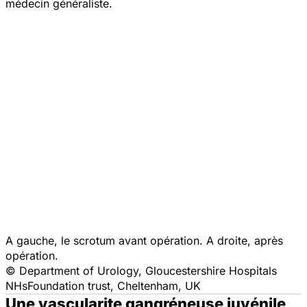
médecin généraliste.
A gauche, le scrotum avant opération. A droite, après
opération.
© Department of Urology,
Gloucestershire Hospitals
NH
s
Foundation
t
rust,
Cheltenham,
UK
Une vascularite gangréneuse juvénile