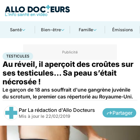
Santé
Bien-être
Famille
Émissions
Accueil
Santé
Testicules
TESTICULES
Au réveil, il aperçoit des croûtes sur
ses testicules… Sa peau s’était
nécrosée !
Le garçon de 18 ans souffrait d'une gangrène juvénile
du scrotum, le premier cas répertorié au Royaume-Uni.
Par
La rédaction d'Allo Docteurs
Partager
Mis à jour le
22/02/2019