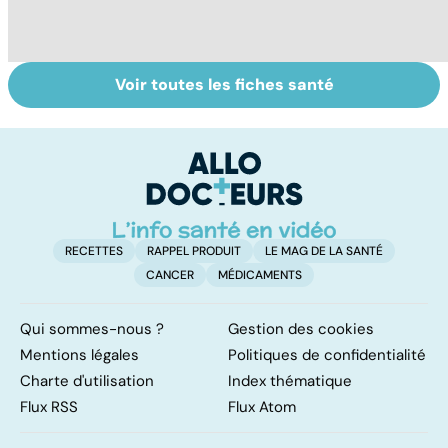
Voir toutes les fiches santé
Cancer du
Tout savoir sur
I
testicule, priorité
les infections
a
au dépistage
pulmonaires
fa
d'
RECETTES
RAPPEL PRODUIT
LE MAG DE LA SANTÉ
CANCER
MÉDICAMENTS
Qui sommes-nous ?
Gestion des cookies
Mentions légales
Politiques de confidentialité
Charte d'utilisation
Index thématique
Flux RSS
Flux Atom