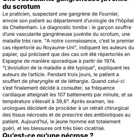
du scrotum
Le praticien, suspectant une gangrène de Fournier,
envoie son patient au département d’urologie de l’hôpital
de Cheltenham. Le diagnostic tombe : le garçon souffre
d’une vascularite gangréneuse juvénile du scrotum, une
maladie très rare. "
A notre connaissance, c’est le premier
cas répertorié au Royaume-Uni
", indiquent les auteurs du
papier, qui précisent que des cas ont été répertoriés en
Espagne de manière sporadique à partir de 1974.
"
L’évolution de la maladie a été typique
", expliquent les
auteurs de l’article. Pendant trois jours, le patient a
souffert de pharyngite et de léthargie. Quand celui-ci
s’est finalement décidé à consulter, sa fréquence
cardiaque atteignait les 107 battements par minute, et sa
température s’élevait à 39,6°. Après examen, les
urologues décident de procéder à un retrait chirurgical
des tissus nécrosés et de prescrire des antibiotiques au
patient. Aujourd’hui, le jeune homme est totalement
guéri, et les blessures ont très bien cicatrisé.
Qu’est-ce qu’une nécrose ?