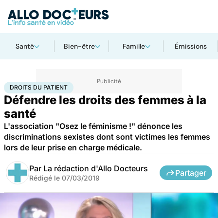
Santé
Bien-être
Famille
Émissions
Accueil
Santé
Droits du patient
DROITS DU PATIENT
Défendre les droits des femmes à la
santé
L'association "Osez le féminisme !" dénonce les
discriminations sexistes dont sont victimes les femmes
lors de leur prise en charge médicale.
Par
La rédaction d'Allo Docteurs
Partager
Rédigé le
07/03/2019