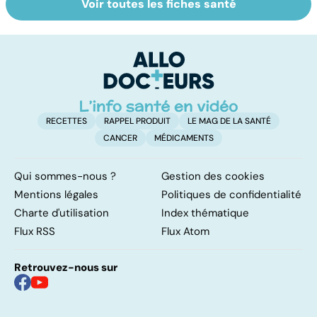
Voir toutes les fiches santé
Violences
Vivre après un
D
sexuelles :
cancer
le
comment s'en
c
remettre ?
l
l
RECETTES
RAPPEL PRODUIT
LE MAG DE LA SANTÉ
CANCER
MÉDICAMENTS
Qui sommes-nous ?
Gestion des cookies
Mentions légales
Politiques de confidentialité
Charte d'utilisation
Index thématique
Flux RSS
Flux Atom
Retrouvez-nous sur