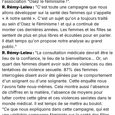
l'association "
Osez le féminisme !
".
R. Rémy-Leleu :
"C'est toute une campagne que nous
allons développer sur la santé des femmes qui s'appelle
« A notre santé ». C'est un sujet qu'on a toujours traité
au sein d'Osez le Féminisme ! et qui a continué de
monter ces dernières années. Les femmes et les filles se
sentent de plus en plus libres et écoutées pour en parler.
Il était temps qu'on propose notre analyse au grand
public."
R. Rémy-Leleu :
"La consultation médicale devrait être le
lieu de la confiance, le lieu de la bienveillance... Or, un
quart des femmes disent avoir subi des violences ou des
tentatives de violence sexuelle. 87% des femmes
interrogées disent avoir été gênées par le comportement
d'un soignant ou d'une soignante. Cette enquête nous
l'avons faite nous-mêmes. Cela montre aussi l'absence
de chiffres en la matière, l'absence de moyens pour
lutter contre cette gêne et ces violences sexistes dans le
monde médical. Il est temps de se mettre au boulot.
"Ce que nous expliquons dans cette campagne, qui est
une véritable campagne féministe sur la santé des filles