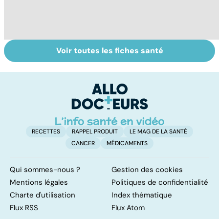
Voir toutes les fiches santé
À chacune sa
La pilule : une
To
contraception !
contraception
le
simple à avaler !
p
RECETTES
RAPPEL PRODUIT
LE MAG DE LA SANTÉ
CANCER
MÉDICAMENTS
Qui sommes-nous ?
Gestion des cookies
Mentions légales
Politiques de confidentialité
Charte d'utilisation
Index thématique
Flux RSS
Flux Atom