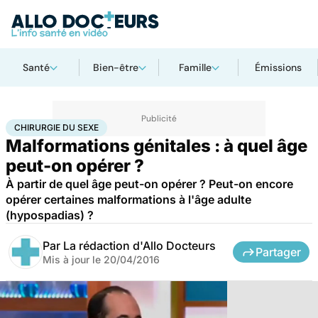
Santé
Bien-être
Famille
Émissions
Accueil
Santé
Maladies
Chirurgie du sexe
CHIRURGIE DU SEXE
Malformations génitales : à quel âge
peut-on opérer ?
À partir de quel âge peut-on opérer ? Peut-on encore
opérer certaines malformations à l'âge adulte
(hypospadias) ?
Par
La rédaction d'Allo Docteurs
Partager
Mis à jour le
20/04/2016