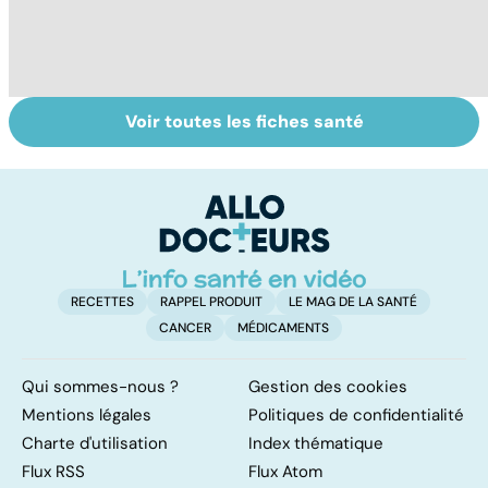
Voir toutes les fiches santé
Les anomalies
L'excision, une
To
des testicules
mutilation
le
sexuelle
p
RECETTES
RAPPEL PRODUIT
LE MAG DE LA SANTÉ
CANCER
MÉDICAMENTS
Qui sommes-nous ?
Gestion des cookies
Mentions légales
Politiques de confidentialité
Charte d'utilisation
Index thématique
Flux RSS
Flux Atom