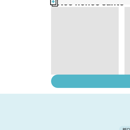
Nos fiches santé
Tout savoir sur les
infections
pulmonaires
REC