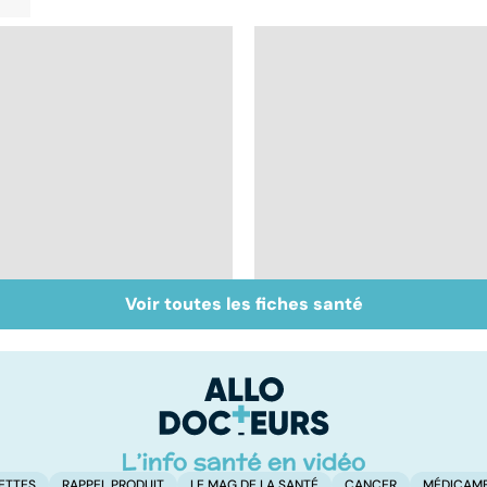
Voir toutes les fiches santé
Inflammation des
Suicide : prévenir le
amygdales : que faire
passage à l'acte
en cas d'angine ?
ETTES
RAPPEL PRODUIT
LE MAG DE LA SANTÉ
CANCER
MÉDICAM