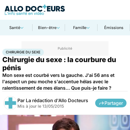
Santé
Bien-être
Famille
Émissions
Accueil
Santé
Maladies
Chirurgie du sexe
CHIRURGIE DU SEXE
Chirurgie du sexe : la courbure du
pénis
Mon sexe est courbé vers la gauche. J'ai 56 ans et
l'aspect un peu moche s'accentue hélas avec le
ralentissement de mes élans… Que puis-je faire ?
Par
La rédaction d'Allo Docteurs
Partager
Mis à jour le
13/05/2015