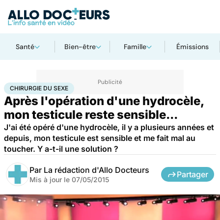
Santé
Bien-être
Famille
Émissions
Accueil
Santé
Maladies
Chirurgie du sexe
CHIRURGIE DU SEXE
Après l'opération d'une hydrocèle,
mon testicule reste sensible...
J'ai été opéré d'une hydrocèle, il y a plusieurs années et
depuis, mon testicule est sensible et me fait mal au
toucher. Y a-t-il une solution ?
Par
La rédaction d'Allo Docteurs
Partager
Mis à jour le
07/05/2015