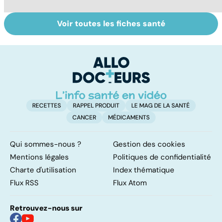
Voir toutes les fiches santé
Sexualité,
Le sperme : son
S
infertilité et
odeur, sa couleur,
re
PMA, des liens
sa composition...
li
étroits
RECETTES
RAPPEL PRODUIT
LE MAG DE LA SANTÉ
CANCER
MÉDICAMENTS
Qui sommes-nous ?
Gestion des cookies
Mentions légales
Politiques de confidentialité
Charte d'utilisation
Index thématique
Flux RSS
Flux Atom
Retrouvez-nous sur