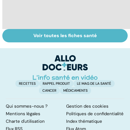
Voir toutes les fiches santé
La tuberculose
Comment tenir
M
pulmonaire
ses bonnes
a
résolutions
r
ve
RECETTES
RAPPEL PRODUIT
LE MAG DE LA SANTÉ
CANCER
MÉDICAMENTS
Qui sommes-nous ?
Gestion des cookies
Mentions légales
Politiques de confidentialité
Charte d'utilisation
Index thématique
Flux RSS
Flux Atom