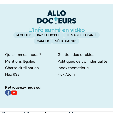
sexuelles :
les infections
a
comment s'en
pulmonaires
fa
remettre ?
d'
RECETTES
RAPPEL PRODUIT
LE MAG DE LA SANTÉ
CANCER
MÉDICAMENTS
Qui sommes-nous ?
Gestion des cookies
Mentions légales
Politiques de confidentialité
Charte d'utilisation
Index thématique
Flux RSS
Flux Atom
Retrouvez-nous sur