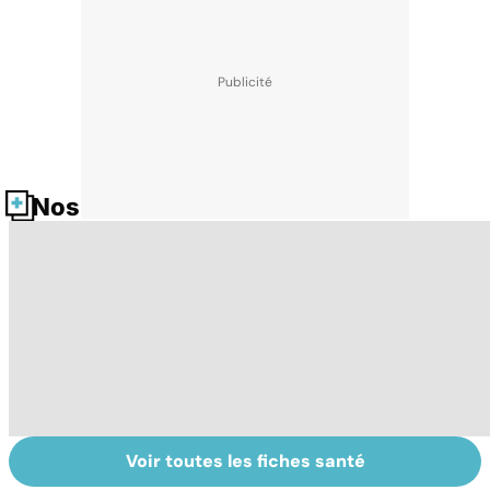
Nos fiches santé
Voir toutes les fiches santé
Violences
Tout savoir sur
I