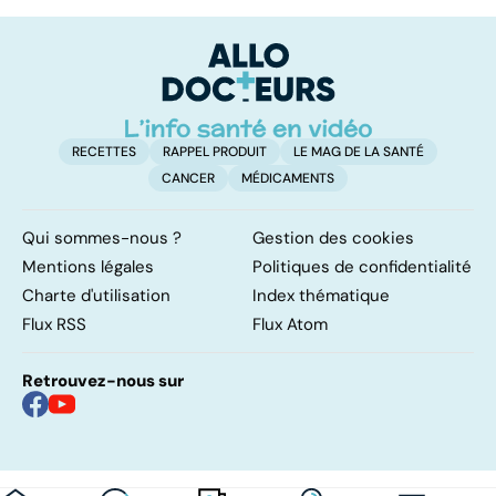
sexuelles :
un syndrome
e
comment s'en
sous-estimé
le
remettre ?
RECETTES
RAPPEL PRODUIT
LE MAG DE LA SANTÉ
CANCER
MÉDICAMENTS
Qui sommes-nous ?
Gestion des cookies
Mentions légales
Politiques de confidentialité
Charte d'utilisation
Index thématique
Flux RSS
Flux Atom
Retrouvez-nous sur