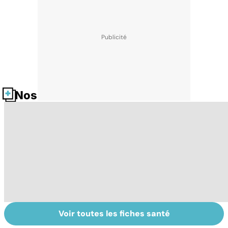
Nos fiches santé
Voir toutes les fiches santé
Violences
Bébés secoués,
Vi