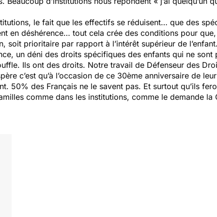
s. Beaucoup d’institutions nous répondent « j’ai quelqu’un q
nstitutions, le fait que les effectifs se réduisent… que des s
ent en déshérence… tout cela crée des conditions pour que,
on, soit prioritaire par rapport à l’intérêt supérieur de l’enfant
lence, un déni des droits spécifiques des enfants qui ne son
uffle. Ils ont des droits. Notre travail de Défenseur des Dro
espère c’est qu’à l’occasion de ce 30ème anniversaire de leu
t. 50% des Français ne le savent pas. Et surtout qu’ils feron
s familles comme dans les institutions, comme le demande la 