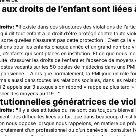
férence."
aux droits de l’enfant sont liées 
oits : "
Il existe dans ces structures des violations de l’art
 qui dit tout enfant a le droit d’être protégé contre toute viol
 sorte qu’elles n’assurent pas cette protection ! C’est ça la vi
tions pour les enfants chaque année et un grand nombre vie
, d’enfants qui sont placés en institution. Et ce que nous mo
culté d’assurer les droits de l’enfant et l’absence de moyens d
tes vacants sur les 50 postes de médecins dans une PMI (P
parisienne... Alors que normalement, la PMI joue un rôle f
ais aussi dans toutes les relations sociales, dans les relat
ui 2 appels sur 3 auxquels on répond « rappelez plus tard » 
donner des moyens au 119…"
titutionnelles génératrices de vi
oits : "
Il y a des attitudes qui ne sont pas toujours bienvei
ent, des difficultés liées au fait que dans beaucoup d’institu
’on nous oppose lorsque nous rappelons, en matière de prév
recrutement d’un professionnel ou d’un bénévole, consulter l’