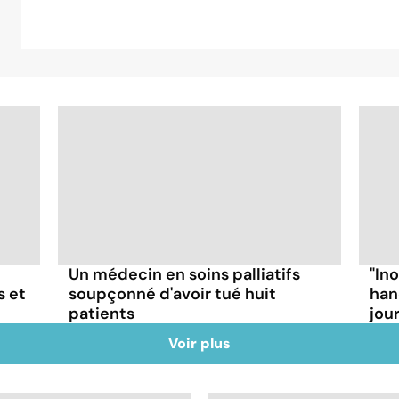
Un médecin en soins palliatifs
"In
s et
soupçonné d'avoir tué huit
han
patients
jou
Voir plus