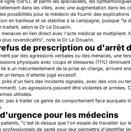
re ligne (58%), et parmi les spécialistes, les ophtalmologues
iellement dans les villes, avec une augmentation dans les c
 les possibilités pour le médecin de fournir des explications 
ion en banlieue et se stabilise à la campagne, puisque "la dé
 traitant, selon le Dr Le Douarin.
s et menaces en lien direct avec l'acte médical se multiplien
n plus revendicatifs", note le Dr Le Douarin.
efus de prescription ou d'arrêt d
lement par des agressions verbales ou des menaces, une te
essions physiques avec coups et blessures (11%) diminuent
t lié à un mécontentement de la prise en charge, arrivent ens
et un temps d'attente jugé excessif.
t près d'un tiers des incidents signalés, avec des vols ou te
ment). Les agressions peuvent être violentes et armées. Co
armes utilisées.
r, pas à traiter ce genre de comportement face auxquels il
n.
 d'urgence pour les médecins
atients, "c'est là-dessus que l'on essaie de travailler sur le t
ux professionnels de santé pour leur permettre d'identifier 