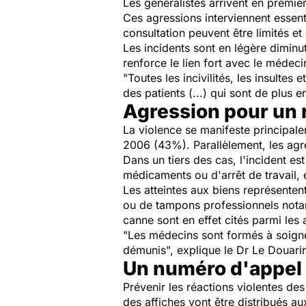
Les généralistes arrivent en premiè
Ces agressions interviennent essent
consultation peuvent être limités et
Les incidents sont en légère diminut
renforce le lien fort avec le médecin
"Toutes les incivilités, les insulte
des patients (...) qui sont de plus e
Agression pour un r
La violence se manifeste principa
2006 (43%). Parallèlement, les agr
Dans un tiers des cas, l'incident es
médicaments ou d'arrêt de travail, 
Les atteintes aux biens représenten
ou de tampons professionnels notam
canne sont en effet cités parmi les 
"Les médecins sont formés à soigne
démunis", explique le Dr Le Douari
Un numéro d'appel
Prévenir les réactions violentes des p
des affiches vont être distribués a