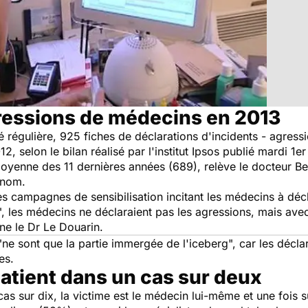
ressions de médecins en 2013
é régulière, 925 fiches de déclarations d'incidents - agress
 selon le bilan réalisé par l'institut Ipsos publié mardi 1er
oyenne des 11 dernières années (689), relève le docteur Be
nom.
s campagnes de sensibilisation incitant les médecins à décla
, les médecins ne déclaraient pas les agressions, mais avec l
gne le Dr Le Douarin.
"ne sont que la partie immergée de l'iceberg", car les décl
es.
patient dans un cas sur deux
s sur dix, la victime est le médecin lui-même et une fois su