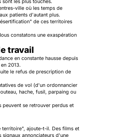
 sont les plus touchés.
entres-ville où les temps de
aux patients d'autant plus.
sertification" de ces territoires
t. Nous constatons une exaspération
e travail
ndance en constante hausse depuis
 en 2013.
uite le refus de prescription de
ntatives de vol (d'un ordonnancier
uteau, hache, fusil, parpaing ou
s peuvent se retrouver perdus et
erritoire", ajoute-t-il. Des films et
les signaux annonciateurs d'une