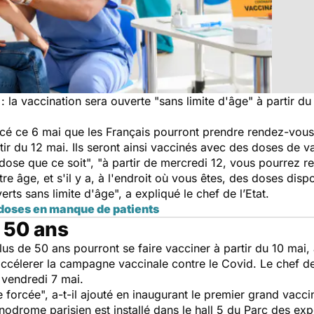
: la vaccination sera ouverte "sans limite d'âge" à partir du
 ce 6 mai que les Français pourront prendre rendez-vous l
tir du 12 mai. Ils seront ainsi vaccinés avec des doses de va
se que ce soit", "à partir de mercredi 12, vous pourrez reg
tre âge, et s'il y a, à l'endroit où vous êtes, des doses dis
erts sans limite d'âge", a expliqué le chef de l’Etat.
doses en manque de patients
e 50 ans
lus de 50 ans pourront se faire vacciner à partir du 10 mai
'accélerer la campagne vaccinale contre le Covid. Le chef de
 vendredi 7 mai.
orcée", a-t-il ajouté en inaugurant le premier grand vaccin
nodrome parisien est installé dans le hall 5 du Parc des expo