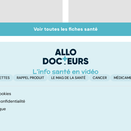
Voir toutes les fiches santé
Covid-19 : tout savoir
Tout savoir sur les
sur la maladie
virus
ETTES
RAPPEL PRODUIT
LE MAG DE LA SANTÉ
CANCER
MÉDICAM
ookies
onfidentialité
que