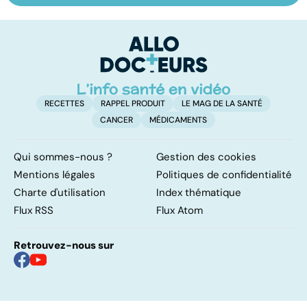
les infections
savoir sur la
le
pulmonaires
maladie
RECETTES
RAPPEL PRODUIT
LE MAG DE LA SANTÉ
CANCER
MÉDICAMENTS
Qui sommes-nous ?
Gestion des cookies
Mentions légales
Politiques de confidentialité
Charte d'utilisation
Index thématique
Flux RSS
Flux Atom
Retrouvez-nous sur