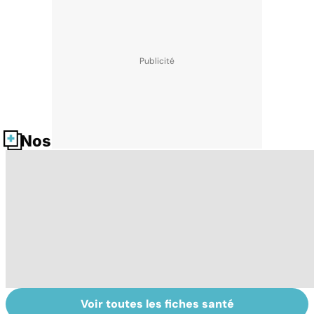
Nos fiches santé
Voir toutes les fiches santé
Tout savoir sur
Covid-19 : tout
To