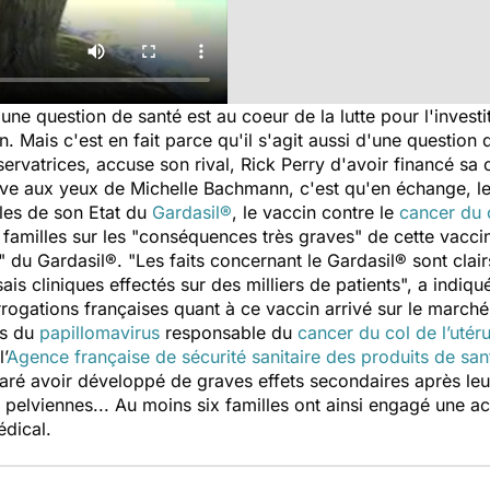
 une question de santé est au coeur de la lutte pour l'investi
. Mais c'est en fait parce qu'il s'agit aussi d'une question
servatrices, accuse son rival, Rick Perry d'avoir financé s
ve aux yeux de Michelle Bachmann, c'est qu'en échange, le
lles de son Etat du
Gardasil®
, le vaccin contre le
cancer du c
es familles sur les "conséquences très graves" de cette vacci
té" du Gardasil®. "Les faits concernant le
Gardasil®
sont clair
sais cliniques effectés sur des milliers de patients", a in
errogations françaises quant à ce vaccin arrivé sur le mar
es du
papillomavirus
responsable du
cancer du col de l’utér
’
Agence française de sécurité sanitaire des produits de san
aré avoir développé de graves effets secondaires après leu
 pelviennes... Au moins six familles ont ainsi engagé une ac
dical.