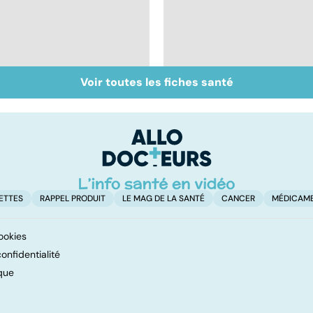
Voir toutes les fiches santé
Prévenir et soigner
Verrues : le
les IST
papillomavirus en
cause
ETTES
RAPPEL PRODUIT
LE MAG DE LA SANTÉ
CANCER
MÉDICAM
ookies
onfidentialité
que