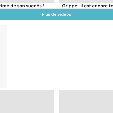
ctime de son succès !
Grippe : il est encore t
Plus de vidéos