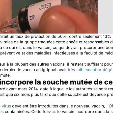
nirait un taux de protection de 50%, contre seulement 13% 
virales de la grippe traquées cette année et responsables 
 ce qui est dans le vaccin, ce qui devrait procurer une bon
réventive et des maladies infectieuses à la faculté de méde
eur à la plupart des autres vaccins, il resterait suffisant pou
n dernier, le vaccin antigrippal avait
très faiblement protégé
 muté.
incorpore la souche mutée de ce
oré avant mars 2014, date à laquelle les autorités se sont 
t que six mois plus tard que cette souche est devenue préd
 virus
devaient être introduites dans le nouveau vaccin, l'
nes contaminées. Cette fois-ci, le vaccin incorpore donc l