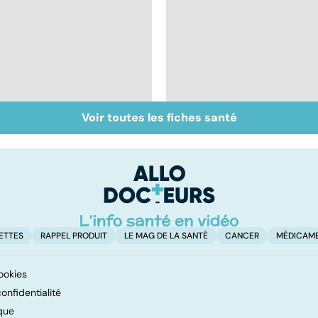
Voir toutes les fiches santé
Grippe : quels
Grippe A : des
symptômes et quel
vaccins qui font
traitement ?
débat
ETTES
RAPPEL PRODUIT
LE MAG DE LA SANTÉ
CANCER
MÉDICAM
ookies
onfidentialité
que