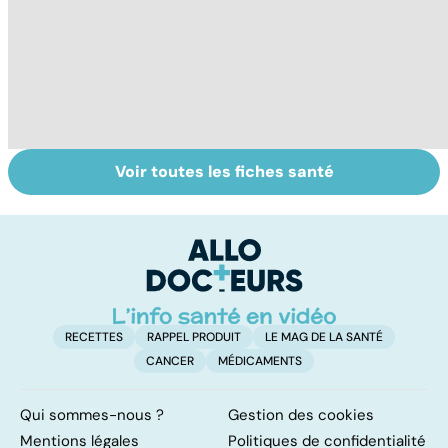
Voir toutes les fiches santé
Tout savoir sur le
Grippe : quels
Fa
virus de la grippe
symptômes et
do
quel traitement ?
fa
RECETTES
RAPPEL PRODUIT
LE MAG DE LA SANTÉ
CANCER
MÉDICAMENTS
Qui sommes-nous ?
Gestion des cookies
Mentions légales
Politiques de confidentialité