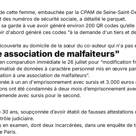
e de cette femme, embauchée par la CPAM de Seine-Saint-De
t des numéros de sécurité sociale, a détaillé le parquet.
 sa garde à vue avoir généré environ 200 QR codes qu’elle 
voir d'abord généré ces codes "
à la demande d'un tiers et d
ouverte au domicile de la sœur du co-auteur qui n'a pas en
e association de malfaiteurs"
n comparution immédiate le 26 juillet pour "
modification 
matisé de données à caractère personnel mis en œuvre par 
pation à une association de malfaiteurs
".
née à un an d'emprisonnement avec sursis et 3.000 euros
tions ont été condamnés à deux mois d’emprisonnement ave
'amende avec sursis pour le second.
30 ans, soupçonnée d’avoir établi de fausses attestations 
ôle judiciaire.
s en examen, dont deux incarcérées, dans une enquête de tra
e Paris.