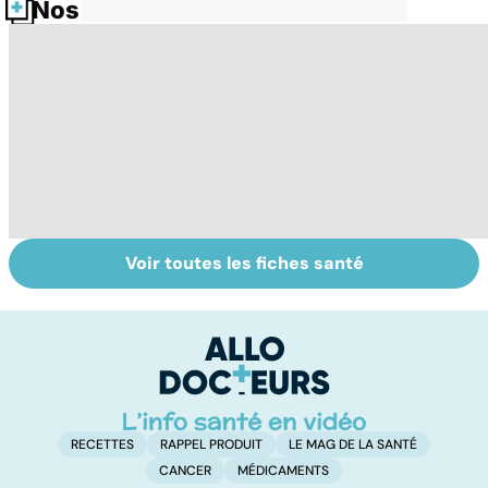
Nos fiches santé
Voir toutes les fiches santé
Tout savoir sur
Votre santé en
M
les virus
vacances
ér
c
r
RECETTES
RAPPEL PRODUIT
LE MAG DE LA SANTÉ
CANCER
MÉDICAMENTS