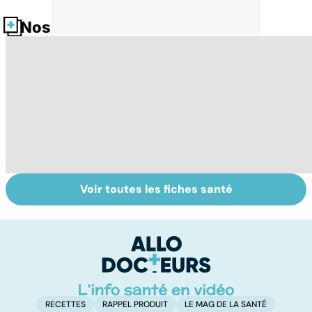
Nos fiches santé
Voir toutes les fiches santé
Tout savoir sur
Votre santé en
M
les virus
vacances
ér
c
r
RECETTES
RAPPEL PRODUIT
LE MAG DE LA SANTÉ