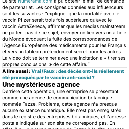
Le site
Numerama.com
a pu obtenir le mail de demande
de partenariat. Les consignes données aux influenceurs
sont les suivantes : “
expliquer que la mortalité avec le
vaccin Pfizer serait trois fois supérieure qu’avec le
vaccin AstraZeneca, affirmer que les médias mainstream
ne parlent pas de ce sujet, envoyer un lien vers un article
du Monde évoquant la fuite des correspondances de
l’Agence Européenne des médicaments pour les Français
et vers un tableau prétendument secret pour les autres.
La vidéo doit se terminer avec une incitation à « tirer ses
propres conclusions » de cette affaire.
”
A lire aussi :
Vrai/Faux : des décès ont-ils réellement
été provoqués par le vaccin anti-covid ?
Une mystérieuse agence
Derrière cette opération, une entreprise se présentant
comme une agence de communication britannique
nommée Fazze. Problème, cette agence n'a presque
aucune existence numérique. Elle n'est pas enregistrée
dans le registre des entreprises britanniques, et l'adresse
postale indiquée sur son site ne correspond pas. En