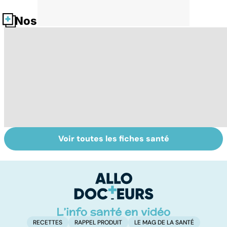
Nos fiches santé
Voir toutes les fiches santé
Tout savoir sur
Votre santé en
M
les virus
vacances
ér
c
r
RECETTES
RAPPEL PRODUIT
LE MAG DE LA SANTÉ