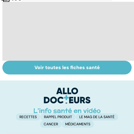
Voir toutes les fiches santé
Tout savoir sur
Votre santé en
M
les virus
vacances
ér
c
r
RECETTES
RAPPEL PRODUIT
LE MAG DE LA SANTÉ
CANCER
MÉDICAMENTS