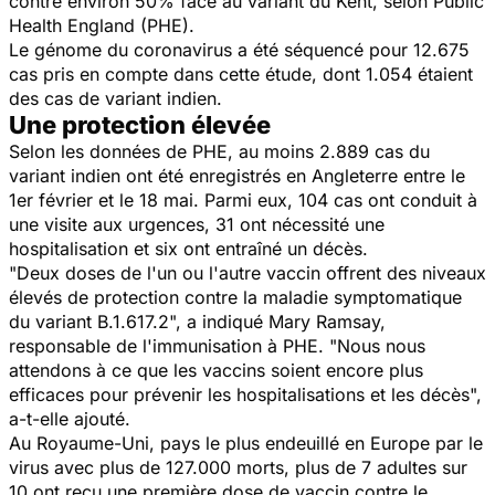
contre environ 50% face au variant du Kent, selon Public
Health England (PHE).
Le génome du coronavirus a été séquencé pour 12.675
cas pris en compte dans cette étude, dont 1.054 étaient
des cas de variant indien.
Une protection élevée
Selon les données de PHE, au moins 2.889 cas du
variant indien ont été enregistrés en Angleterre entre le
1er février et le 18 mai. Parmi eux, 104 cas ont conduit à
une visite aux urgences, 31 ont nécessité une
hospitalisation et six ont entraîné un décès.
"
Deux doses de l'un ou l'autre vaccin offrent des niveaux
élevés de protection contre la maladie symptomatique
du variant B.1.617.2
", a indiqué Mary Ramsay,
responsable de l'immunisation à PHE. "
Nous nous
attendons à ce que les vaccins soient encore plus
efficaces pour prévenir les hospitalisations et les décès
",
a-t-elle ajouté.
Au Royaume-Uni, pays le plus endeuillé en Europe par le
virus avec plus de 127.000 morts, plus de 7 adultes sur
10 ont reçu une première dose de vaccin contre le