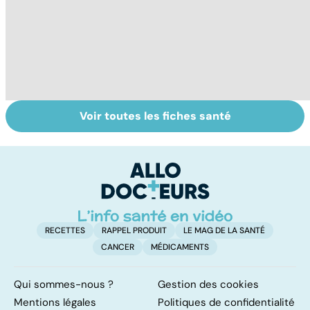
Voir toutes les fiches santé
Tout savoir sur
Covid-19 : tout
To
les infections
savoir sur la
le
pulmonaires
maladie
RECETTES
RAPPEL PRODUIT
LE MAG DE LA SANTÉ
CANCER
MÉDICAMENTS
Qui sommes-nous ?
Gestion des cookies
Mentions légales
Politiques de confidentialité