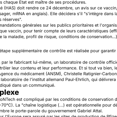
is chaque Etat est maître de ses procédures.
nté (HAS) doit rendre ce 24 décembre, un avis sur ce vaccin
er, mRNA en anglais). Elle décidera s'il "s'intègre dans la 
 réserves".
mandations générales sur les publics prioritaires et l'organ
que vaccin, pour tenir compte de leurs caractéristiques (eff
e la maladie, profil de risque, conditions de conservation…)
ape supplémentaire de contrôle est réalisée pour garantir l
s par le fabricant lui-même, un laboratoire de contrôle offi
rôler leur contenu et leur performance. Et si tout va bien, le
l'Agence du médicament (ANSM), Christelle Ratignier-Carbonn
laboratoire de l'institut allemand Paul-Ehrlich, qui délivrera
indiqué dans un communiqué.
mplexe
oNTech est compliqué par les conditions de conservation de
-70°C). La "chaîne logistique (...) est opérationnelle pour d
embre le porte-parole du gouvernement Gabriel Attal.
 l'Europe sera assuré par les sites de production de Pfize