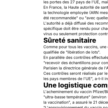
les portes des 27 pays de l'UE, ma
En France, la Haute autorité de sa
la technologie employée (ARN messag
été recommandée" ou "avec quelles
L'autorité a déjà diffusé des recom
spécifique doit être rendu pour cha
virus ou seulement protection contr
Sûreté sanitaire
Comme pour tous les vaccins, une ét
qualifiée de "libération de lots".
En parallèle des contrôles effectué
"recevoir des échantillons pour cont
Parisien la directrice générale de 
Ces contrôles seront réalisés par le 
les pays membres de l'UE", a-t-il 
Une logistique co
L'acheminement du vaccin Pfizer/Bi
"ultra-basse température" (environ 
la vaccination", a assuré le 21 déc
"L'approvisionnement du vaccin pour