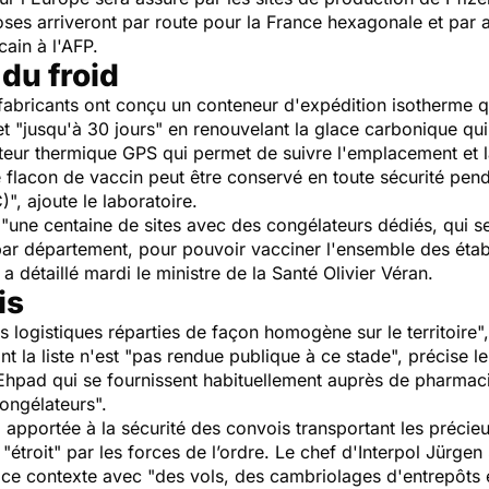
ses arriveront par route pour la France hexagonale et par av
cain à l'AFP.
 du froid
ux fabricants ont conçu un conteneur d'expédition isotherme q
t "jusqu'à 30 jours" en renouvelant la glace carbonique qui 
teur thermique GPS qui permet de suivre l'emplacement et 
le flacon de vaccin peut être conservé en toute sécurité p
", ajoute le laboratoire.
"une centaine de sites avec des congélateurs dédiés, qui se
n par département, pour pouvoir vacciner l'ensemble des ét
a détaillé mardi le ministre de la Santé Olivier Véran.
is
es logistiques réparties de façon homogène sur le territoire"
t la liste n'est "pas rendue publique à ce stade", précise le
Ehpad qui se fournissent habituellement auprès de pharmacie
ongélateurs".
ra apportée à la sécurité des convois transportant les préci
 "étroit" par les forces de l’ordre. Le chef d'Interpol Jürgen
 ce contexte avec "des vols, des cambriolages d'entrepôts e