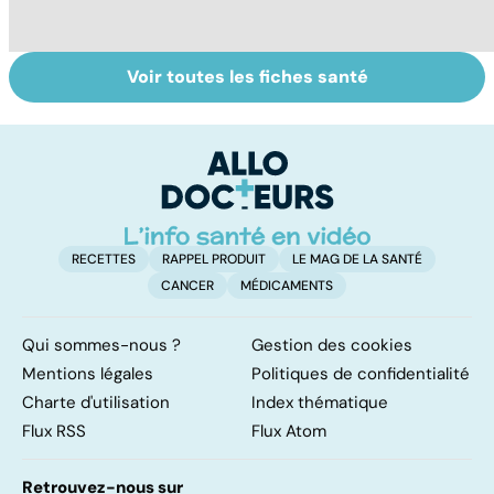
Voir toutes les fiches santé
Tout savoir sur
Votre santé en
M
les virus
vacances
ér
c
r
RECETTES
RAPPEL PRODUIT
LE MAG DE LA SANTÉ
CANCER
MÉDICAMENTS
Qui sommes-nous ?
Gestion des cookies
Mentions légales
Politiques de confidentialité
Charte d'utilisation
Index thématique
Flux RSS
Flux Atom
Retrouvez-nous sur