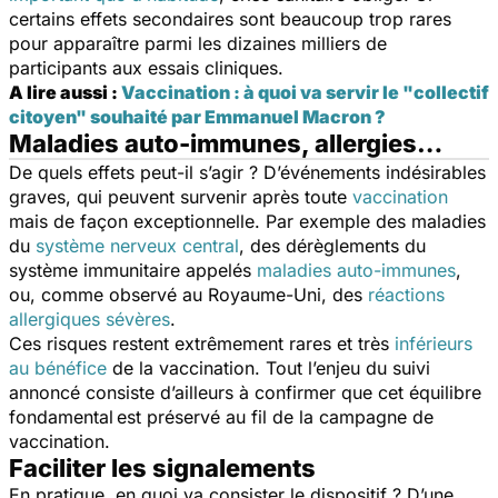
certains effets secondaires sont beaucoup trop rares
pour apparaître parmi les dizaines milliers de
participants aux essais cliniques.
A lire aussi :
Vaccination : à quoi va servir le "collectif
citoyen" souhaité par Emmanuel Macron ?
Maladies auto-immunes, allergies…
De quels effets peut-il s’agir ? D’événements indésirables
graves, qui peuvent survenir après toute
vaccination
mais de façon exceptionnelle. Par exemple des maladies
du
système nerveux central
, des dérèglements du
système immunitaire appelés
maladies auto-immunes
,
ou, comme observé au Royaume-Uni, des
réactions
allergiques sévères
.
Ces risques restent extrêmement rares et très
inférieurs
au bénéfice
de la vaccination. Tout l’enjeu du suivi
annoncé consiste d’ailleurs à confirmer que cet équilibre
fondamental est préservé au fil de la campagne de
vaccination.
Faciliter les signalements
En pratique, en quoi va consister le dispositif ? D’une