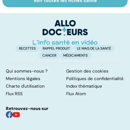
Voir toutes les fiches santé
Dérèglement
Tout savoir sur
I
hormonal : et si
les infections
a
c'était les
pulmonaires
fa
surrénales ?
d'
RECETTES
RAPPEL PRODUIT
LE MAG DE LA SANTÉ
CANCER
MÉDICAMENTS
Qui sommes-nous ?
Gestion des cookies
Mentions légales
Politiques de confidentialité
Charte d'utilisation
Index thématique
Flux RSS
Flux Atom
Retrouvez-nous sur