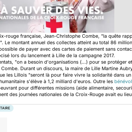
roix-rouge française, Jean-Christophe Combe,
"la quête rapp
".
Le montant annuel des collectes atteint au total 86 millio
 possible de payer avec des cartes de paiement sans contac
récisé lors du lancement à Lille de la campagne 2017.
entats,
"on a besoin d'organisations (...) pour se protéger e
. Combe. Durant un discours, la maire de Lille Martine Aubry
e les Lillois
"seront là pour faire vivre la solidarité dans 
humanitaire s'élève à 1,2 milliard d'euros. Outre les
bénévol
uvrant pour différentes missions (aide alimentaire, secour
ment des journées nationales de la Croix-Rouge avait eu lie
TAIRE