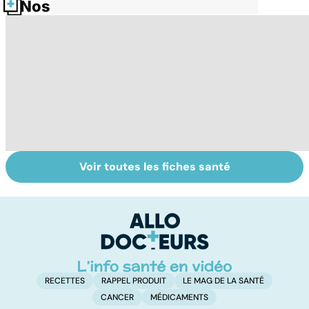
Nos fiches santé
Voir toutes les fiches santé
Tout savoir sur
Inflammation des
Su
les infections
amygdales : que
le
pulmonaires
faire en cas
l'
d'angine ?
RECETTES
RAPPEL PRODUIT
LE MAG DE LA SANTÉ
CANCER
MÉDICAMENTS