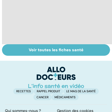
Voir toutes les fiches santé
Tout savoir sur
Inflammation des
Su
les infections
amygdales : que
le
pulmonaires
faire en cas
l'
d'angine ?
RECETTES
RAPPEL PRODUIT
LE MAG DE LA SANTÉ
CANCER
MÉDICAMENTS
Qui sommes-nous ?
Gestion des cookies