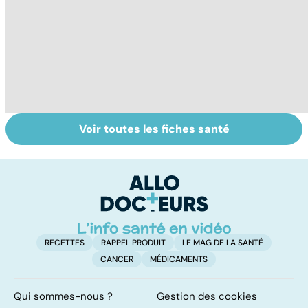
Voir toutes les fiches santé
Tout savoir sur
Inflammation des
Su
les infections
amygdales : que
le
pulmonaires
faire en cas
l'
d'angine ?
RECETTES
RAPPEL PRODUIT
LE MAG DE LA SANTÉ
CANCER
MÉDICAMENTS
Qui sommes-nous ?
Gestion des cookies