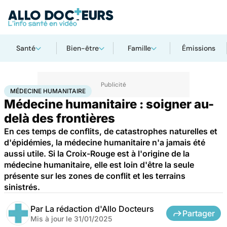
Santé
Bien-être
Famille
Émissions
Accueil
Santé
Médecine humanitaire
MÉDECINE HUMANITAIRE
Médecine humanitaire : soigner au-
delà des frontières
En ces temps de conflits, de catastrophes naturelles et
d'épidémies, la médecine humanitaire n'a jamais été
aussi utile. Si la Croix-Rouge est à l'origine de la
médecine humanitaire, elle est loin d'être la seule
présente sur les zones de conflit et les terrains
sinistrés.
Par
La rédaction d'Allo Docteurs
Partager
Mis à jour le
31/01/2025