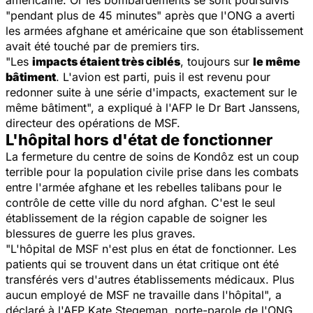
américaine. Or les bombardements se sont poursuivis
"pendant plus de 45 minutes" après que l'ONG a averti
les armées afghane et américaine que son établissement
avait été touché par de premiers tirs.
"Les
impacts étaient très ciblés
, toujours sur
le même
bâtiment
. L'avion est parti, puis il est revenu pour
redonner suite à une série d'impacts, exactement sur le
même bâtiment", a expliqué à l'AFP le Dr Bart Janssens,
directeur des opérations de MSF.
L'hôpital hors d'état de fonctionner
La fermeture du centre de soins de Kondôz est un coup
terrible pour la population civile prise dans les combats
entre l'armée afghane et les rebelles talibans pour le
contrôle de cette ville du nord afghan. C'est le seul
établissement de la région capable de soigner les
blessures de guerre les plus graves.
"L'hôpital de MSF n'est plus en état de fonctionner. Les
patients qui se trouvent dans un état critique ont été
transférés vers d'autres établissements médicaux. Plus
aucun employé de MSF ne travaille dans l'hôpital", a
déclaré à l'AFP Kate Stegeman, porte-parole de l'ONG