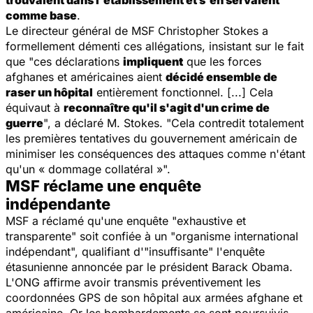
trouvaient dans l'établissement et s'en servaient
comme base
.
Le directeur général de MSF Christopher Stokes a
formellement démenti ces allégations, insistant sur le fait
que "ces déclarations
impliquent
que les forces
afghanes et américaines aient
décidé ensemble de
raser un hôpital
entièrement fonctionnel. [...] Cela
équivaut à
reconnaître qu'il s'agit d'un crime de
guerre
", a déclaré M. Stokes. "Cela contredit totalement
les premières tentatives du gouvernement américain de
minimiser les conséquences des attaques comme n'étant
qu'un « dommage collatéral »".
MSF réclame une enquête
indépendante
MSF a réclamé qu'une enquête "exhaustive et
transparente" soit confiée à un "organisme international
indépendant", qualifiant d'"insuffisante" l'enquête
étasunienne annoncée par le président Barack Obama.
L'ONG affirme avoir transmis préventivement les
coordonnées GPS de son hôpital aux armées afghane et