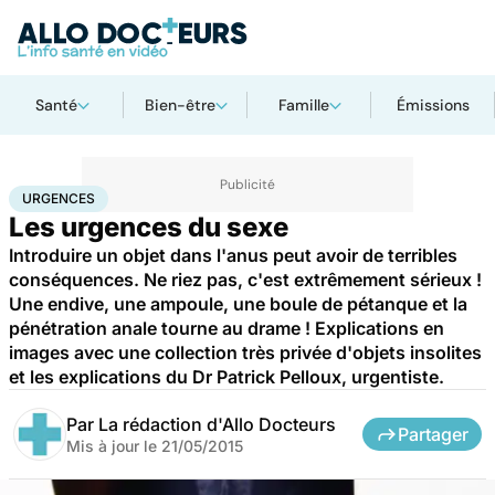
Santé
Bien-être
Famille
Émissions
Accueil
Santé
Urgences
Urgences
URGENCES
Les urgences du sexe
Introduire un objet dans l'anus peut avoir de terribles
conséquences. Ne riez pas, c'est extrêmement sérieux !
Une endive, une ampoule, une boule de pétanque et la
pénétration anale tourne au drame ! Explications en
images avec une collection très privée d'objets insolites
et les explications du Dr Patrick Pelloux, urgentiste.
Par
La rédaction d'Allo Docteurs
Partager
Mis à jour le
21/05/2015