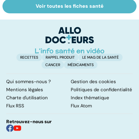
Voir toutes les fiches santé
Pneumothorax :
La méningite : à
To
quand l'air
traiter en
le
s'échappe des
urgence
p
poumons
RECETTES
RAPPEL PRODUIT
LE MAG DE LA SANTÉ
CANCER
MÉDICAMENTS
Qui sommes-nous ?
Gestion des cookies
Mentions légales
Politiques de confidentialité
Charte d'utilisation
Index thématique
Flux RSS
Flux Atom
Retrouvez-nous sur