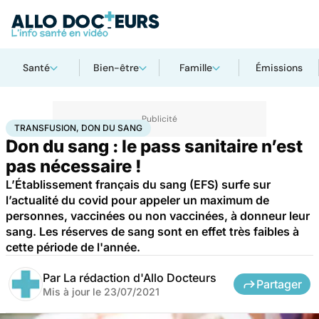
Santé
Bien-être
Famille
Émissions
Accueil
Santé
Transfusion, don du sang
TRANSFUSION, DON DU SANG
Don du sang : le pass sanitaire n’est
pas nécessaire !
L’Établissement français du sang (EFS) surfe sur
l’actualité du covid pour appeler un maximum de
personnes, vaccinées ou non vaccinées, à donneur leur
sang. Les réserves de sang sont en effet très faibles à
cette période de l'année.
Par
La rédaction d'Allo Docteurs
Partager
Mis à jour le
23/07/2021