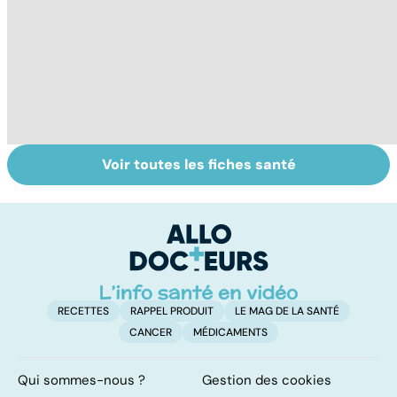
Voir toutes les fiches santé
Tout savoir sur
Covid-19 : tout
A
les infections
savoir sur la
s
pulmonaires
maladie
c
t
RECETTES
RAPPEL PRODUIT
LE MAG DE LA SANTÉ
CANCER
MÉDICAMENTS
Qui sommes-nous ?
Gestion des cookies