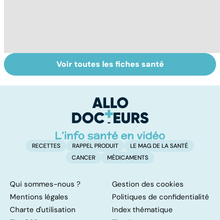
Voir toutes les fiches santé
Pré-éclampsie :
Grossesse : gare
Ra
attention,
au diabète
d
grossesse à
gestationnel !
m
risque !
RECETTES
RAPPEL PRODUIT
LE MAG DE LA SANTÉ
CANCER
MÉDICAMENTS
Qui sommes-nous ?
Gestion des cookies
Mentions légales
Politiques de confidentialité
Charte d'utilisation
Index thématique