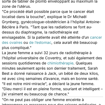
sorte de tablier de plomb enveloppant au maximum la
zone de l’utérus.
"Ce procédé était possible parce que le cancer était
localisé dans la bouche", explique le Dr Michaël
Grynberg, gynécologue-obstétricien à l'hôpital Antoine-
Béclère à Paris. "Tant que les radiations se font au-
dessus du diaphragme, la radiothérapie est
envisageable. Si la patiente avait été atteinte d’un
cancer
des ovaires
ou
de l’estomac
, cela aurait été beaucoup
plus compliqué."
La jeune femme a suivi 32 jours de radiothérapie à
l’hôpital universitaire de Coventry, et subi également des
sessions quotidiennes de
chimiothérapie
. Quelques
minutes seulement après son dernier traitement, Sarah
Best a donné naissance à Jack, un bébé de deux kilos,
né avec cinq semaines d’avance, mais en bonne santé.
"Il est notre mini-miracle", a déclaré la jeune femme.
"Dieu merci il est en pleine forme, souriant et intelligent –
j’ai vraiment eu beaucoup de chance."
"On ne peut pas obliger une femme enceinte à
interrompre sa grossesse pour des raisons médicales, a