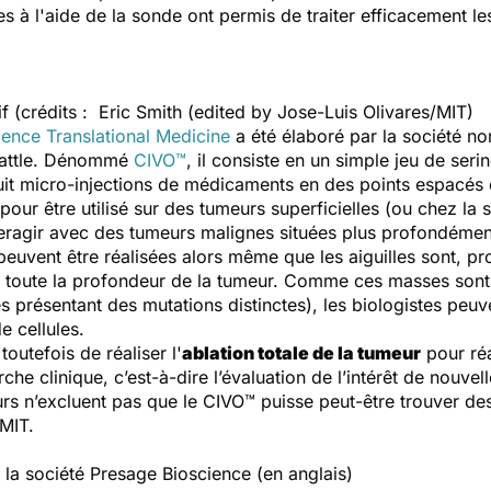
s à l'aide de la sonde ont permis de traiter efficacement l
if (crédits : Eric Smith (edited by Jose-Luis Olivares/MIT)
ience Translational Medicine
a été élaboré par la société n
Seattle. Dénommé
CIVO™
, il consiste en un simple jeu de ser
huit micro-injections de médicaments en des points espacés 
ur être utilisé sur des tumeurs superficielles (ou chez la s
teragir avec des tumeurs malignes situées plus profondémen
peuvent être réalisées alors même que les aiguilles sont, pr
r toute la profondeur de la tumeur. Comme ces masses son
présentant des mutations distinctes), les biologistes peuve
 cellules.
toutefois de réaliser l'
ablation totale de la tumeur
pour réa
che clinique, c’est-à-dire l’évaluation de l’intérêt de nouve
rs n’excluent pas que le CIVO™ puisse peut-être trouver de
u MIT.
 la société Presage Bioscience (en anglais)