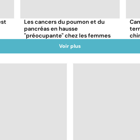
est
Les cancers du poumon et du
Can
pancréas en hausse
ter
"préocupante" chez les femmes
chi
Voir plus