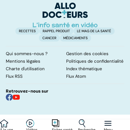
d'
RECETTES
RAPPEL PRODUIT
LE MAG DE LA SANTÉ
CANCER
MÉDICAMENTS
Qui sommes-nous ?
Gestion des cookies
Mentions légales
Politiques de confidentialité
Charte d'utilisation
Index thématique
Flux RSS
Flux Atom
Retrouvez-nous sur
À la une
Vidéos
Recherche
Menu
Fiches santé