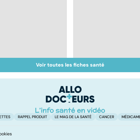
Voir toutes les fiches santé
Staphylocoque doré :
Métastases, le
une bactérie sous
cancer propagé
surveillance
ETTES
RAPPEL PRODUIT
LE MAG DE LA SANTÉ
CANCER
MÉDICAM
ookies