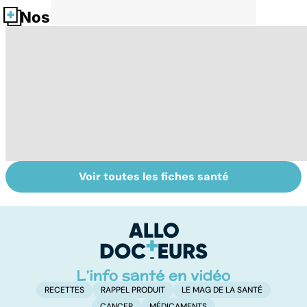
Nos fiches santé
Voir toutes les fiches santé
Tout savoir sur
Inflammation des
Su
les infections
amygdales : que
le
pulmonaires
faire en cas
l'
d'angine ?
RECETTES
RAPPEL PRODUIT
LE MAG DE LA SANTÉ
CANCER
MÉDICAMENTS